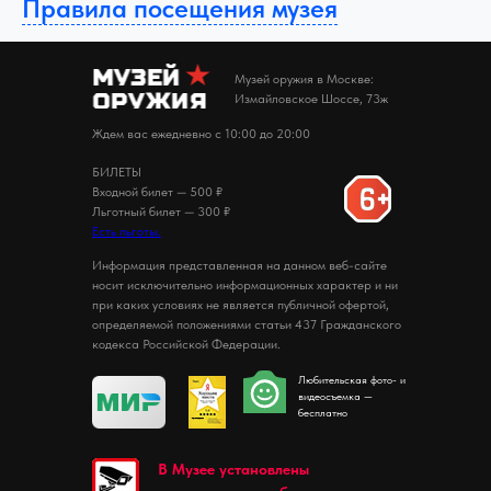
Правила посещения музея
Музей оружия в Москве:
Измайловское Шоссе, 73ж
Ждем вас ежедневно с 10:00 до 20:00
БИЛЕТЫ
Входной билет — 500 ₽
Льготный билет — 300 ₽
Есть льготы.
Информация представленная на данном веб-сайте
носит исключительно информационных характер и ни
при каких условиях не является публичной офертой,
определяемой положениями статьи 437 Гражданского
кодекса Российской Федерации.
Любительская фото- и
видеосъемка —
бесплатно
В Музее установлены