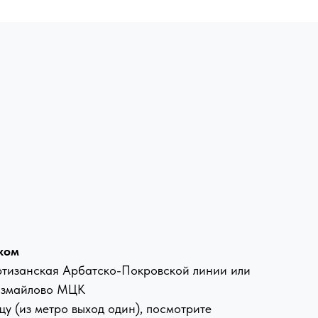
ком
ртизанская Арбатско-Покровской линии или
Измайлово МЦК
цу (из метро выход один), посмотрите