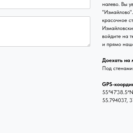
налево. Вы у
"Измайлово"
красочное ст
Измайловски
войдите на 
и прямо наш
Доехать на
Под стенами 
GPS-коорди
55°47'38.5″N
55.794037, 3