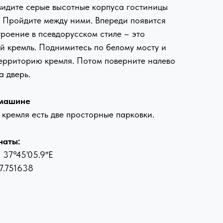
видите серые высотные корпуса гостиницы
. Пройдите между ними. Впереди появится
роение в псевдорусском стиле – это
й кремль. Поднимитесь по белому мосту и
территорию кремля. Потом поверните налево
а дверь.
 машине
кремля есть две просторные парковки.
наты:
 37°45'05.9″E
7.751638