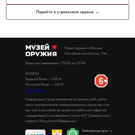
Перейти в стрелковое оружие →
Музей оружия в Москве:
Измайловское Шоссе, 73ж
Ждем вас ежедневно с 10:00 до 20:00
БИЛЕТЫ
Входной билет — 500 ₽
Льготный билет — 300 ₽
Есть льготы.
Информация представленная на данном веб-сайте
носит исключительно информационных характер и ни
при каких условиях не является публичной офертой,
определяемой положениями статьи 437 Гражданского
кодекса Российской Федерации.
Любительская фото- и
видеосъемка —