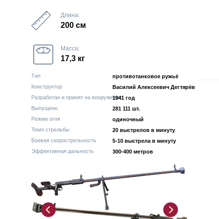
Длина:
200 см
Масса:
17,3 кг
Тип
противотанковое ружьё
...........
Конструктор
Василий Алексеевич Дегтярёв
Разработан и принят на вооружение
1941 год
Выпущено
281 111 шт.
Режим огня
одиночный
Темп стрельбы
20 выстрелов в минуту
Боевая скорострельность
5-10 выстрела в минуту
Эффективная дальность
300-400 метров