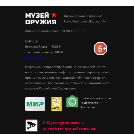
Музей оружия в Москве:
Измайловское Шоссе, 73ж
Ждем вас ежедневно с 10:00 до 20:00
БИЛЕТЫ
Входной билет — 500 ₽
Льготный билет — 300 ₽
Есть льготы.
Информация представленная на данном веб-сайте
носит исключительно информационных характер и ни
при каких условиях не является публичной офертой,
определяемой положениями статьи 437 Гражданского
кодекса Российской Федерации.
Любительская фото- и
видеосъемка —
бесплатно
В Музее установлены
системы видеонаблюдения.