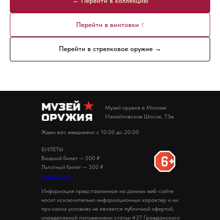
← Перейти в коллекцию
Перейти в винтовки ↑
Перейти в стрелковое оружие →
Музей оружия в Москве:
Измайловское Шоссе, 73ж
Ждем вас ежедневно с 10:00 до 20:00
БИЛЕТЫ
Входной билет — 500 ₽
Льготный билет — 300 ₽
Есть льготы.
Информация представленная на данном веб-сайте
носит исключительно информационных характер и ни
при каких условиях не является публичной офертой,
определяемой положениями статьи 437 Гражданского