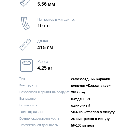
5,56 мм
Патронов в магазине:
10 шт.
Длина:
415 см
Масса:
4,25 кг
Тип
самозарядный карабин
.
Конструктор
концерн «Калашников»
Разработан и принят на вооружение
2017 год
Выпущено
нет данных
Режим огня
одиночный
Темп стрельбы
50-60 выстрелов в минуту
Боевая скорострельность
25 выстрелов в минуту
Эффективная дальность
50-100 метров