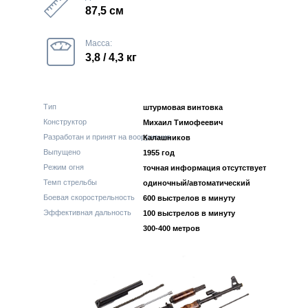
87,5 см
Масса:
3,8 / 4,3 кг
Тип
штурмовая винтовка
Конструктор
Михаил Тимофеевич
Разработан и принят на вооружение
Калашников
Выпущено
1955 год
Режим огня
точная информация отсутствует
Темп стрельбы
одиночный/автоматический
Боевая скорострельность
600 выстрелов в минуту
Эффективная дальность
100 выстрелов в минуту
300-400 метров