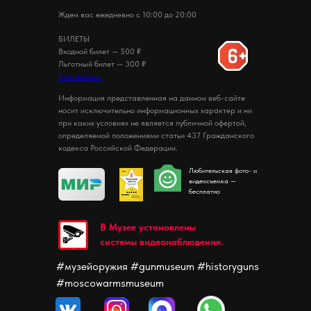
Ждем вас ежедневно с 10:00 до 20:00
БИЛЕТЫ
Входной билет — 500 ₽
Льготный билет — 300 ₽
Есть льготы.
Информация представленная на данном веб-сайте
носит исключительно информационных характер и ни
при каких условиях не является публичной офертой,
определяемой положениями статьи 437 Гражданского
кодекса Российской Федерации.
Любительская фото- и
видеосъемка —
бесплатно
В Музее установлены
системы видеонаблюдения.
#музейоружия #gunmuseum #historyguns
#moscowarmsmuseum