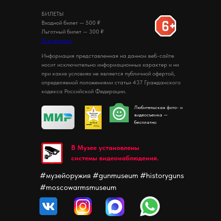
БИЛЕТЫ
Входной билет — 500 ₽
Льготный билет — 300 ₽
Есть льготы.
Информация представленная на данном веб-сайте
носит исключительно информационных характер и ни
при каких условиях не является публичной офертой,
определяемой положениями статьи 437 Гражданского
кодекса Российской Федерации.
Любительская фото- и
видеосъемка —
бесплатно
В Музее установлены
системы видеонаблюдения.
#музейоружия #gunmuseum #historyguns
#moscowarmsmuseum